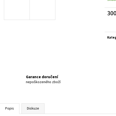
KRAŤASY DD CZ NOVÉ
LEGÍNY KRAŤASOV
440 Kč
750 Kč
30
Měrn
cena:
Kate
Garance doručení
nepoškozeného zboží
Popis
Diskuze