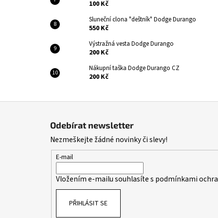
100 Kč
Sluneční clona "deštník" Dodge Durango
550 Kč
Výstražná vesta Dodge Durango
200 Kč
Nákupní taška Dodge Durango CZ
200 Kč
Z
á
Odebírat newsletter
p
Nezmeškejte žádné novinky či slevy!
a
t
E-mail
í
Vložením e-mailu souhlasíte s
podmínkami ochran
PŘIHLÁSIT SE