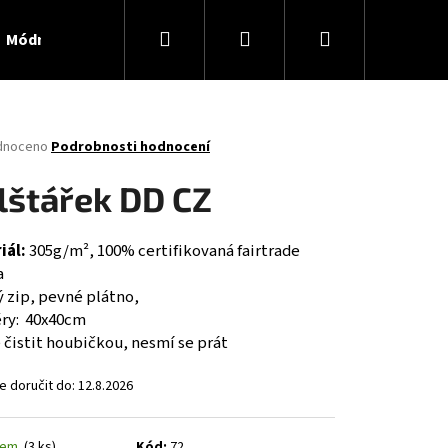
Hledat
Přihlášení
Nákupní
Módní doplňky
Kontaktní formulář
košík
né
dnoceno
Podrobnosti hodnocení
ení
tu
lštářek DD CZ
iál:
305g/m², 100% certifikovaná fairtrade
a
ček.
 zip, pevné plátno,
ry: 40x40cm
 čistit houbičkou, nesmí se prát
Následující
 doručit do:
12.8.2026
dem
(3 ks)
Kód:
72