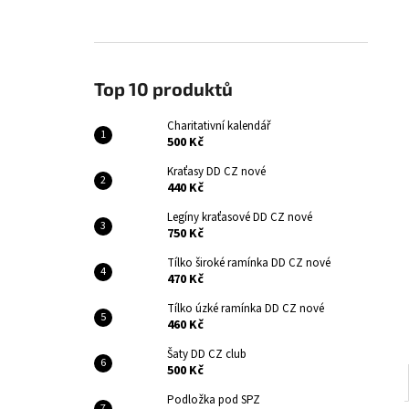
CHARITATIVNÍ KALENDÁŘ
l
500 Kč
Top 10 produktů
Charitativní kalendář
500 Kč
Kraťasy DD CZ nové
440 Kč
Legíny kraťasové DD CZ nové
750 Kč
Tílko široké ramínka DD CZ nové
470 Kč
Tílko úzké ramínka DD CZ nové
460 Kč
Šaty DD CZ club
500 Kč
Podložka pod SPZ