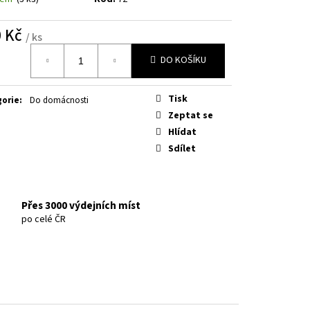
É DD CZ NOVÉ
0 Kč
/ ks
á
DO KOŠÍKU
Tisk
gorie
:
Do domácnosti
Zeptat se
Hlídat
Sdílet
Přes 3000 výdejních míst
po celé ČR