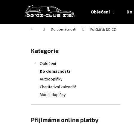
K
Přejít
na
o
Oblečení
Do
obsah
Zpět
Zpět
š
do
do
í
Domů
Do domácnosti
Polštářek DD CZ
obchodu
obchodu
k
P
o
Přeskočit
Kategorie
s
kategorie
t
Oblečení
r
Do domácnosti
a
Autodoplňky
n
Charitativní kalendář
n
Módní doplňky
í
p
a
Přijímáme online platby
n
e