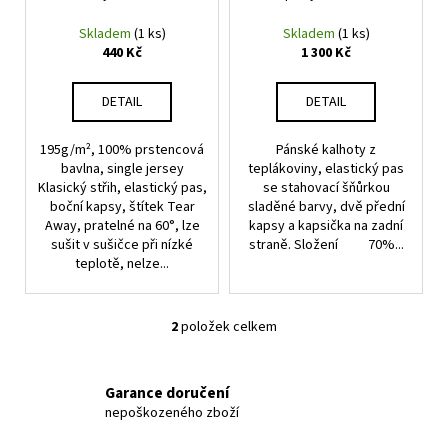
č
d
u
Skladem
(1 ks)
Skladem
(1 ks)
j
u
440 Kč
1 300 Kč
e
k
m
t
DETAIL
DETAIL
e
ů
195g/m², 100% prstencová
Pánské kalhoty z
bavlna, single jersey
teplákoviny, elastický pas
ŠATY
DD
Klasický střih, elastický pas,
se stahovací šňůrkou
CZ
boční kapsy, štítek Tear
sladěné barvy, dvě přední
CLUB
Away, pratelné na 60°, lze
kapsy a kapsička na zadní
sušit v sušičce při nízké
straně. Složení 70%...
500
teplotě, nelze...
Kč
2
položek celkem
O
v
l
Garance doručení
á
nepoškozeného zboží
d
a