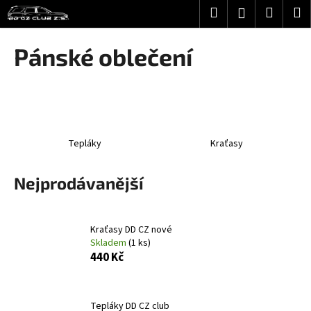
K
Přejít
Hledat
Nákup
M
Přihlášení
na
o
obsah
Zpět
Zpět
košík
š
Pánské oblečení
í
C
k
o
p
o
Tepláky
Kraťasy
t
ř
Nejprodávanější
e
b
u
Kraťasy DD CZ nové
j
Skladem
(1 ks)
e
440 Kč
t
e
Tepláky DD CZ club
n