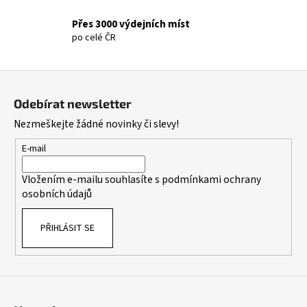
c
Přes 3000 výdejních míst
í
po celé ČR
p
r
v
Z
k
á
Odebírat newsletter
y
p
v
Nezmeškejte žádné novinky či slevy!
a
ý
t
E-mail
p
i
í
Vložením e-mailu souhlasíte s
podmínkami ochrany
s
osobních údajů
u
PŘIHLÁSIT SE