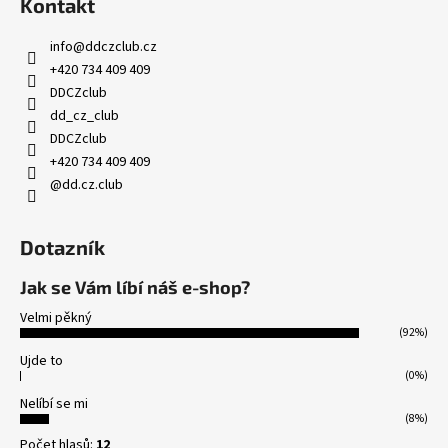
Kontakt
info
@
ddczclub.cz
+420 734 409 409
DDCZclub
dd_cz_club
DDCZclub
+420 734 409 409
@dd.cz.club
Dotazník
Jak se Vám líbí náš e-shop?
Velmi pěkný
(92%)
Ujde to
(0%)
Nelíbí se mi
(8%)
Počet hlasů:
12