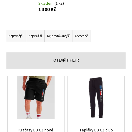
Skladem
(1 ks)
a
1 300 Kč
j
í
Ř
t
a
?
Nejlevnější
Nejdražší
Nejprodávanější
Abecedně
z
e
n
OTEVŘÍT FILTR
í
HLEDAT
p
V
r
ý
o
p
D
d
i
o
u
p
s
k
o
p
r
t
r
u
ů
Kraťasy DD CZ nové
Tepláky DD CZ club
o