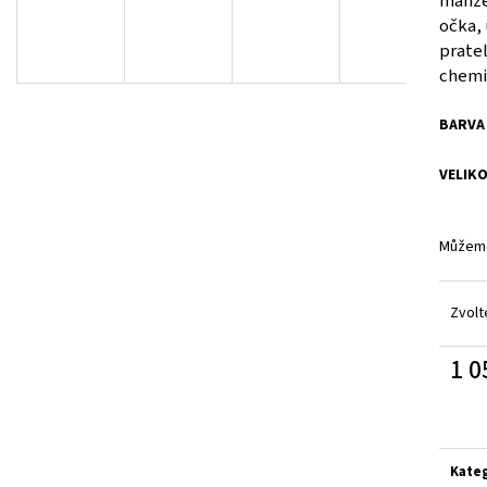
manže
KRAŤASY DD CZ NOVÉ
LEGÍNY KRAŤASOV
očka, 
440 Kč
750 Kč
pratel
chemi
BARVA
VELIK
Můžeme
Zvolt
1 0
Měrn
cena:
Kate