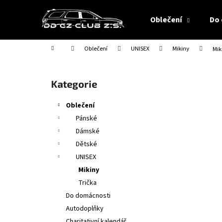
K
Přejít
na
o
Oblečení
Do
obsah
Zpět
Zpět
š
do
do
í
Domů
Oblečení
UNISEX
Mikiny
Mik
obchodu
obchodu
k
P
o
Přeskočit
Kategorie
s
kategorie
t
Oblečení
r
Pánské
a
Dámské
n
Dětské
n
UNISEX
í
Mikiny
p
Trička
a
Do domácnosti
n
Autodoplňky
e
Charitativní kalendář