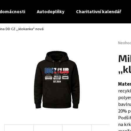
 domácnosti
Autodoplňky
Charitativní kalendář
ina DD CZ ,,klokanka" nová
Co potřebujete najít?
Průměr
Neoho
hodnoc
produk
HLEDAT
Mi
je
0,0
,,
z
5
Doporučujeme
hvězdi
Mater
recyk
polye
bavln
20% p
Podši
na kr