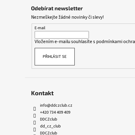
á
Odebírat newsletter
p
Nezmeškejte žádné novinky či slevy!
a
t
E-mail
í
Vložením e-mailu souhlasíte s
podmínkami ochran
PŘIHLÁSIT SE
Kontakt
info
@
ddczclub.cz
+420 734 409 409
DDCZclub
dd_cz_club
DDCZclub