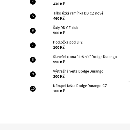
470 Kč
Tílko úzké ramínka DD CZ nové
460 Kč
Šaty DD CZ club
500 Kč
Podložka pod SPZ
100 Kč
Sluneční clona "deštník" Dodge Durango
550 Kč
Výstražná vesta Dodge Durango
200 Kč
Nákupní taška Dodge Durango CZ
200 Kč
Z