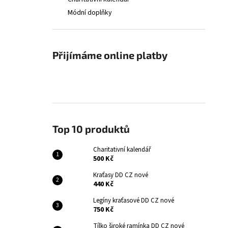
CHARITATIVNÍ KALENDÁŘ
l
Módní doplňky
500 Kč
Přijímáme online platby
Top 10 produktů
Charitativní kalendář
500 Kč
Kraťasy DD CZ nové
440 Kč
Legíny kraťasové DD CZ nové
750 Kč
Tílko široké ramínka DD CZ nové