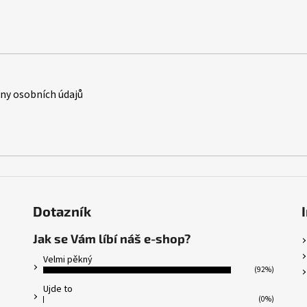
y osobních údajů
Dotazník
Jak se Vám líbí náš e-shop?
Velmi pěkný
(92%)
Ujde to
(0%)