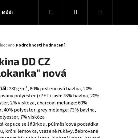
Hledat
Přihlášení
Nákupní
Módní doplňky
Kontaktní formulář
košík
né
dnoceno
Podrobnosti hodnocení
ení
tu
kina DD CZ
klokanka" nová
ček.
iál:
280g/m², 80% prstencová bavlna, 20%
lovaný polyester (rPET), ash: 78% bavlna, 20%
ster, 2% viskóza, charcoal melange: 60%
a, 40% polyester, grey melange: 73% bavlna,
olyester, 7% viskóza
Následující
tá kapuce se šňůrkou, půlměsícová podsádka
ku, krční lemovka, vsazené rukávy, žebrované