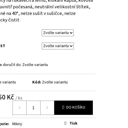
ty na rukávech a lemu, klokaní kapsa, kovová
É DD CZ NOVÉ
uvnitř počesaná, neutrální velikostní štítek,
né na 40°, nelze sušit v sušičce, nelze
cky čistit
OST
 doručit do:
Zvolte variantu
e variantu
Kód:
Zvolte variantu
50 Kč
/ ks
á
DO KOŠÍKU
Tisk
gorie
:
Mikiny